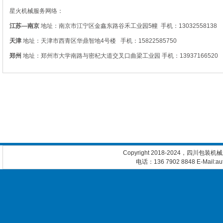
星火机械服务网络：
江苏—南京
地址：南京市江宁区金鑫东路谷禾工业园5幢 手机：13032558138
天津
地址：
天津市西青区华鼎智地4号楼
手机：15822585750
郑州
地址：
郑州市大学南路与密杞大道交叉口曲梁工业园
手机：13937166520
Copyright 2018-2024，四川包装
电话：136 7902 8848 E-Mail:a