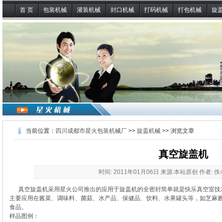
首 页
包装机械
灌装机械
封口机械
打码机械
打包机械
旋
当前位置：
四川成都市星火包装机械厂
>>
旋盖机械
>> 浏览文章
真空旋盖机
时间: 2011年01月06日 来源:本站原创 作者: 
真空旋盖机采用星火公司推出的应用于旋盖机的全密封
简单就是快乐
真空室技
主要应用在酱菜、调味料、菌菇、水产品、保健品、饮料、水果罐头等，如芝麻
食品。
样品图例：