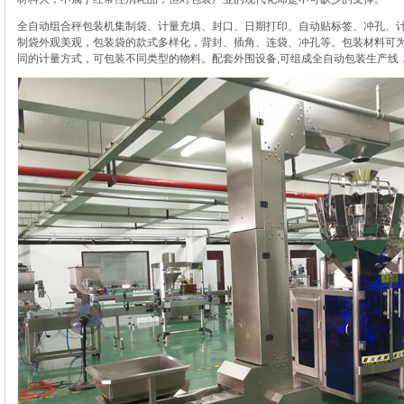
全自动组合秤包装机集制袋、计量充填、封口、日期打印、自动贴标签、冲孔、计
制袋外观美观，包装袋的款式多样化，背封、插角、连袋、冲孔等。包装材料可为
同的计量方式，可包装不同类型的物料。配套外围设备,可组成全自动包装生产线